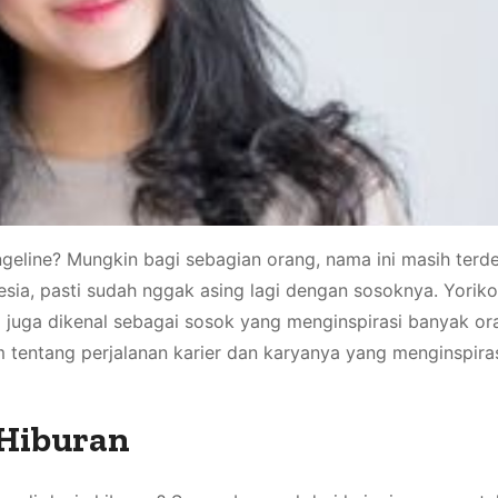
geline? Mungkin bagi sebagian orang, nama ini masih terd
esia, pasti sudah nggak asing lagi dengan sosoknya. Yorik
i juga dikenal sebagai sosok yang menginspirasi banyak or
m tentang perjalanan karier dan karyanya yang menginspira
 Hiburan