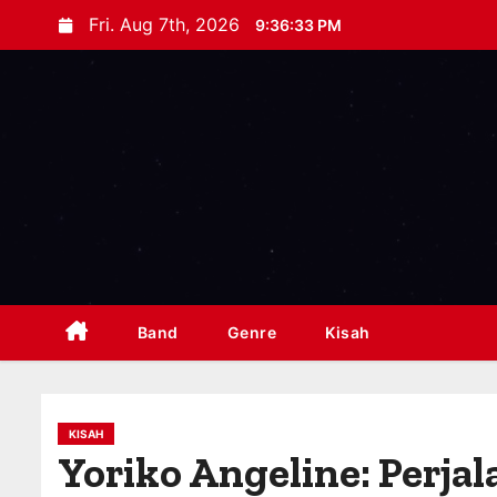
S
Fri. Aug 7th, 2026
9:36:34 PM
k
i
p
t
o
c
o
n
t
e
Band
Genre
Kisah
n
t
KISAH
Yoriko Angeline: Perja