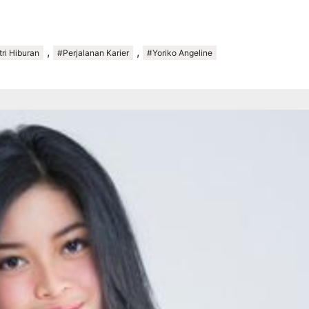
,
,
tri Hiburan
#Perjalanan Karier
#Yoriko Angeline