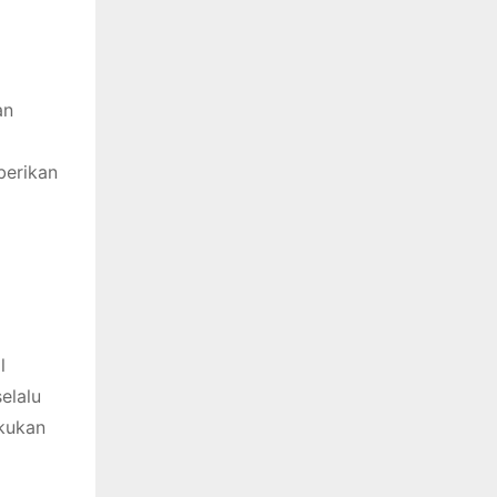
an
berikan
l
elalu
akukan