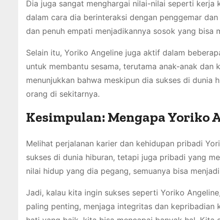
Dia juga sangat menghargai nilai-nilai seperti kerja 
dalam cara dia berinteraksi dengan penggemar dan r
dan penuh empati menjadikannya sosok yang bisa m
Selain itu, Yoriko Angeline juga aktif dalam beberap
untuk membantu sesama, terutama anak-anak dan ka
menunjukkan bahwa meskipun dia sukses di dunia hi
orang di sekitarnya.
Kesimpulan: Mengapa Yoriko A
Melihat perjalanan karier dan kehidupan pribadi Yor
sukses di dunia hiburan, tetapi juga pribadi yang me
nilai hidup yang dia pegang, semuanya bisa menjadi
Jadi, kalau kita ingin sukses seperti Yoriko Angeli
paling penting, menjaga integritas dan kepribadian