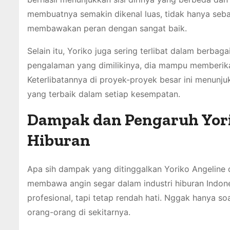
membuatnya semakin dikenal luas, tidak hanya sebag
membawakan peran dengan sangat baik.
Selain itu, Yoriko juga sering terlibat dalam berbag
pengalaman yang dimilikinya, dia mampu memberika
Keterlibatannya di proyek-proyek besar ini menu
yang terbaik dalam setiap kesempatan.
Dampak dan Pengaruh Yori
Hiburan
Apa sih dampak yang ditinggalkan Yoriko Angeline d
membawa angin segar dalam industri hiburan Indon
profesional, tapi tetap rendah hati. Nggak hanya s
orang-orang di sekitarnya.