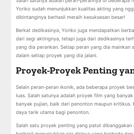
Salah satunya adalah peran-perannya di beberapa fil
Yoriko sudah menunjukkan kualitas akting yang ngg
dibintanginya berhasil meraih kesuksesan besar!
Berkat dedikasinya, Yoriko juga mendapatkan berba
dari segi aktingnya, tetapi juga dari dedikasinya
yang dia perankan. Setiap peran yang dia mainka
dalam setiap proyek yang dia jalani.
Proyek-Proyek Penting yan
Selain peran-peran ikonik, ada beberapa proyek be
luas. Salah satunya adalah proyek film yang banya
banyak pujian, baik dari penonton maupun kritikus.
daya tarik utama bagi penonton.
Salah satu proyek penting yang patut dibanggakan a
berhasil menunjukkan sisi dirinya yang berbeda dan