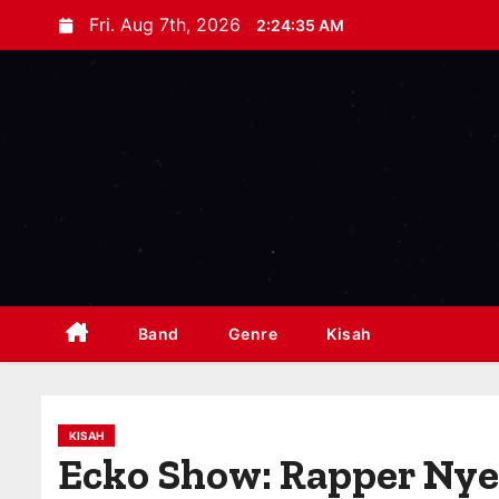
S
Fri. Aug 7th, 2026
2:24:36 AM
k
i
p
t
o
c
o
n
t
e
Band
Genre
Kisah
n
t
KISAH
Ecko Show: Rapper Nyen