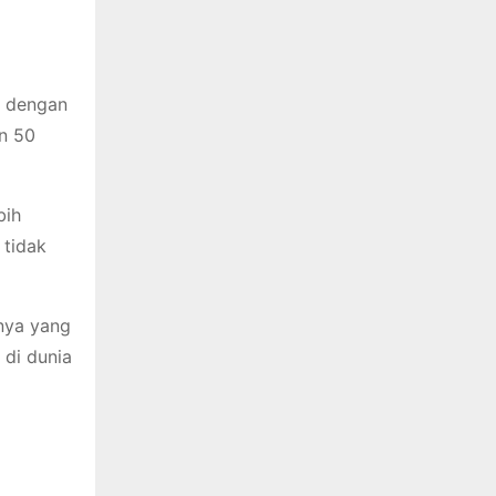
k dengan
an 50
bih
 tidak
knya yang
 di dunia