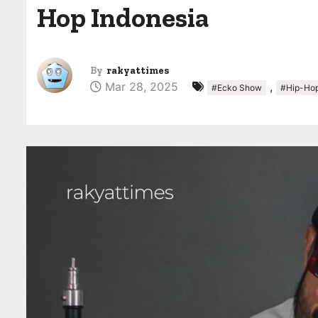
Hop Indonesia
By
rakyattimes
Mar 28, 2025
,
#Ecko Show
#Hip-Hop