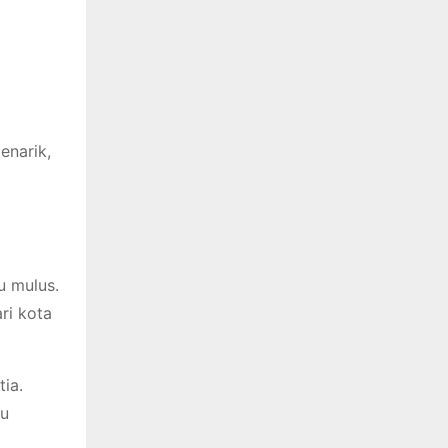
enarik,
u mulus.
ri kota
ia.
au