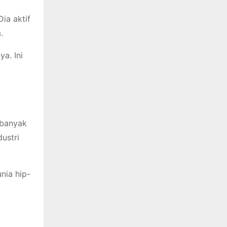
ia aktif
.
a. Ini
 banyak
ustri
nia hip-