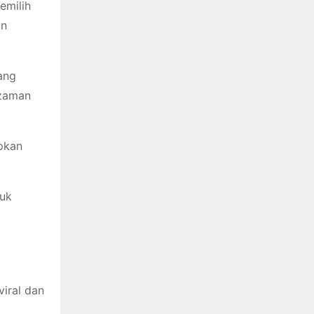
emilih
an
ang
 zaman
ipkan
suk
viral dan