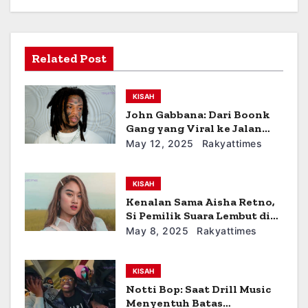
g
a
Related Post
t
i
KISAH
John Gabbana: Dari Boonk
o
Gang yang Viral ke Jalan
Hidup Baru
May 12, 2025
Rakyattimes
n
KISAH
Kenalan Sama Aisha Retno,
Si Pemilik Suara Lembut di
Balik Lagu WHUT
May 8, 2025
Rakyattimes
KISAH
Notti Bop: Saat Drill Music
Menyentuh Batas