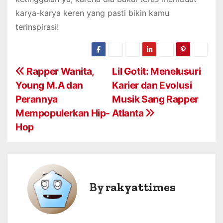
karya-karya keren yang pasti bikin kamu
terinspirasi!
P
Rapper Wanita,
Lil Gotit: Menelusuri
Young M.A dan
Karier dan Evolusi
o
Perannya
Musik Sang Rapper
s
Mempopulerkan Hip-
Atlanta
Hop
t
n
a
By
rakyattimes
v
i