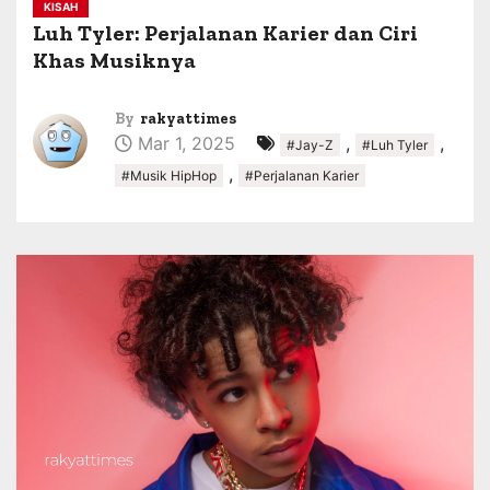
KISAH
Luh Tyler: Perjalanan Karier dan Ciri
Khas Musiknya
By
rakyattimes
Mar 1, 2025
,
,
#Jay-Z
#Luh Tyler
,
#Musik HipHop
#Perjalanan Karier