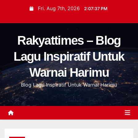
S
Fri. Aug 7th, 2026
2:07:38 PM
k
i
p
Rakyattimes – Blog
t
o
Lagu Inspiratif Untuk
c
o
Warnai Harimu
n
t
Blog Lagu Inspiratif Untuk Warnai Harimu
e
n
t