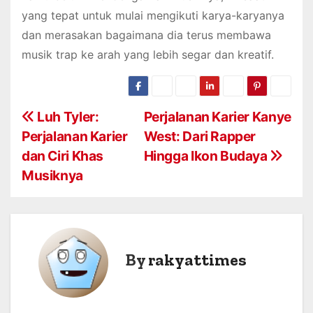
yang tepat untuk mulai mengikuti karya-karyanya
dan merasakan bagaimana dia terus membawa
musik trap ke arah yang lebih segar dan kreatif.
P
Luh Tyler:
Perjalanan Karier Kanye
Perjalanan Karier
West: Dari Rapper
o
dan Ciri Khas
Hingga Ikon Budaya
s
Musiknya
t
n
a
By
rakyattimes
v