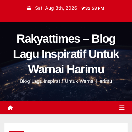
S
Sat. Aug 8th, 2026
9:32:59 PM
k
i
p
Rakyattimes – Blog
t
o
Lagu Inspiratif Untuk
c
o
Warnai Harimu
n
t
Blog Lagu Inspiratif Untuk Warnai Harimu
e
n
t