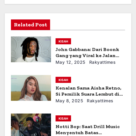
i
g
a
Related Post
t
KISAH
i
John Gabbana: Dari Boonk
Gang yang Viral ke Jalan
o
Hidup Baru
May 12, 2025
Rakyattimes
n
KISAH
Kenalan Sama Aisha Retno,
Si Pemilik Suara Lembut di
Balik Lagu WHUT
May 8, 2025
Rakyattimes
KISAH
Notti Bop: Saat Drill Music
Menyentuh Batas