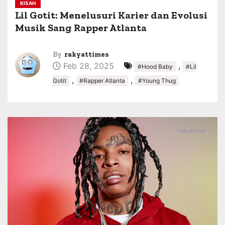
KISAH
Lil Gotit: Menelusuri Karier dan Evolusi
Musik Sang Rapper Atlanta
By
rakyattimes
Feb 28, 2025
,
#Hood Baby
#Lil
,
,
Gotit
#Rapper Atlanta
#Young Thug