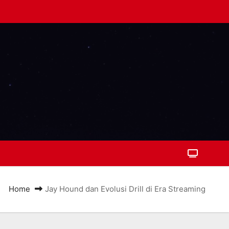
Home
Jay Hound dan Evolusi Drill di Era Streaming