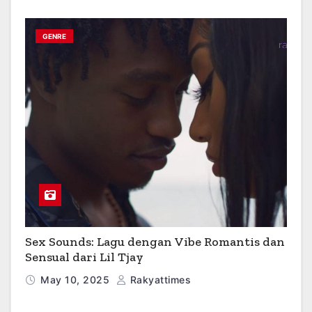
GENRE
Sex Sounds: Lagu dengan Vibe Romantis dan
Sensual dari Lil Tjay
May 10, 2025
Rakyattimes