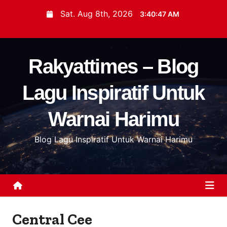
S
Sat. Aug 8th, 2026
3:40:48 AM
k
i
p
Rakyattimes – Blog
t
o
Lagu Inspiratif Untuk
c
o
Warnai Harimu
n
t
Blog Lagu Inspiratif Untuk Warnai Harimu
e
n
t
Central Cee