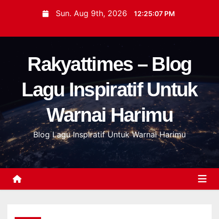
S
Sun. Aug 9th, 2026
12:25:08 PM
k
i
p
Rakyattimes – Blog
t
o
Lagu Inspiratif Untuk
c
o
Warnai Harimu
n
t
Blog Lagu Inspiratif Untuk Warnai Harimu
e
n
t