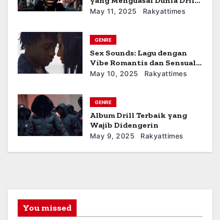
yang Menguasai Dunia Drill
o
Rap
May 11, 2025
Rakyattimes
n
GENRE
Sex Sounds: Lagu dengan
Vibe Romantis dan Sensual
dari Lil Tjay
May 10, 2025
Rakyattimes
GENRE
Album Drill Terbaik yang
Wajib Didengerin
May 9, 2025
Rakyattimes
You missed