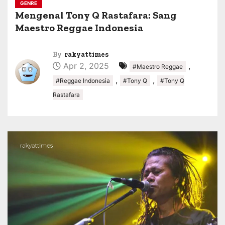
GENRE
Mengenal Tony Q Rastafara: Sang
Maestro Reggae Indonesia
By
rakyattimes
Apr 2, 2025
,
#Maestro Reggae
,
,
#Reggae Indonesia
#Tony Q
#Tony Q
Rastafara