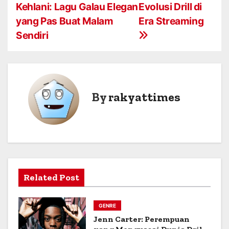
Kehlani: Lagu Galau Elegan
Evolusi Drill di
o
yang Pas Buat Malam
Era Streaming
s
Sendiri
t
n
a
By
rakyattimes
v
i
g
a
Related Post
t
GENRE
i
Jenn Carter: Perempuan