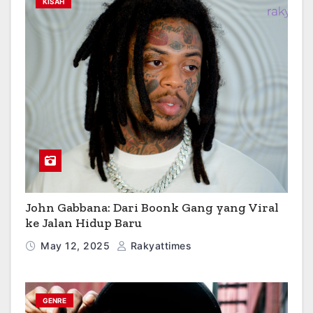
KISAH
John Gabbana: Dari Boonk Gang yang Viral
ke Jalan Hidup Baru
May 12, 2025
Rakyattimes
GENRE