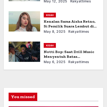
Hidup Baru
May 12, 2025
Rakyattimes
n
KISAH
Kenalan Sama Aisha Retno,
Si Pemilik Suara Lembut di
Balik Lagu WHUT
May 8, 2025
Rakyattimes
KISAH
Notti Bop: Saat Drill Music
Menyentuh Batas
Kontroversi
May 6, 2025
Rakyattimes
You missed