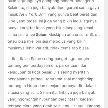
bikin lagu-lagunya gampang banget didengerin.
Selain itu, dia juga banyak dipengaruhi sama gaya
musik
New York Drill
, yang punya beat berat dan
vibe yang tegas. Ini juga yang bikin lagu-lagunya
punya karakter khas yang bikin langsung kenal
sama suara
Ice Spice
. Meskipun ada unsur drill, dia
tetep bisa nyelipin sisi melodius yang bikin
musiknya lebih variatif, tidak cuma rap biasa.
Lirik-lirik Ice Spice sering banget ngomongin
tentang pemberdayaan diri, percintaan, dan
kehidupan di kota besar. Dia sering nyeritain
pengalaman pribadi, terutama soal menghadapi
tantangan hidup dan menjadi percaya diri dalam
situasi yang sulit. Selain itu, liriknya juga banyak
yang ngomongin hubungan percintaan, kadang
tentang cinta yang tidak selalu mulus, atau kadang