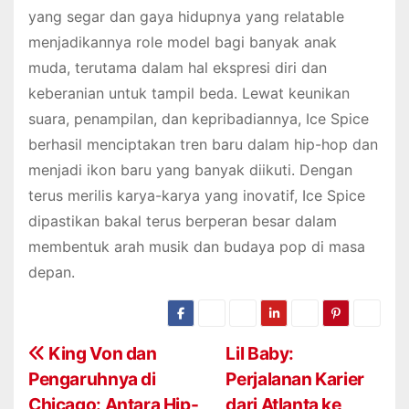
yang segar dan gaya hidupnya yang relatable
menjadikannya role model bagi banyak anak
muda, terutama dalam hal ekspresi diri dan
keberanian untuk tampil beda. Lewat keunikan
suara, penampilan, dan kepribadiannya, Ice Spice
berhasil menciptakan tren baru dalam hip-hop dan
menjadi ikon baru yang banyak diikuti. Dengan
terus merilis karya-karya yang inovatif, Ice Spice
dipastikan bakal terus berperan besar dalam
membentuk arah musik dan budaya pop di masa
depan.
P
King Von dan
Lil Baby:
Pengaruhnya di
Perjalanan Karier
o
Chicago: Antara Hip-
dari Atlanta ke