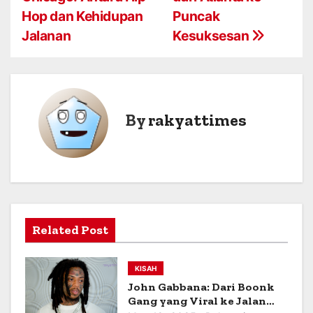
s
Hop dan Kehidupan
Puncak
Jalanan
Kesuksesan
t
n
a
By
rakyattimes
v
i
g
a
Related Post
t
i
KISAH
John Gabbana: Dari Boonk
o
Gang yang Viral ke Jalan