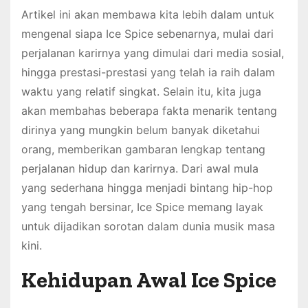
Artikel ini akan membawa kita lebih dalam untuk
mengenal siapa Ice Spice sebenarnya, mulai dari
perjalanan karirnya yang dimulai dari media sosial,
hingga prestasi-prestasi yang telah ia raih dalam
waktu yang relatif singkat. Selain itu, kita juga
akan membahas beberapa fakta menarik tentang
dirinya yang mungkin belum banyak diketahui
orang, memberikan gambaran lengkap tentang
perjalanan hidup dan karirnya. Dari awal mula
yang sederhana hingga menjadi bintang hip-hop
yang tengah bersinar, Ice Spice memang layak
untuk dijadikan sorotan dalam dunia musik masa
kini.
Kehidupan Awal Ice Spice