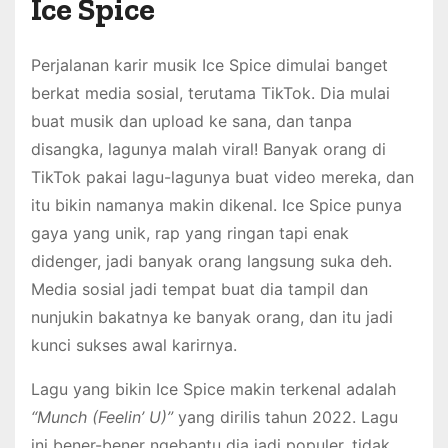
Ice Spice
Perjalanan karir musik Ice Spice dimulai banget
berkat media sosial, terutama TikTok. Dia mulai
buat musik dan upload ke sana, dan tanpa
disangka, lagunya malah viral! Banyak orang di
TikTok pakai lagu-lagunya buat video mereka, dan
itu bikin namanya makin dikenal. Ice Spice punya
gaya yang unik, rap yang ringan tapi enak
didenger, jadi banyak orang langsung suka deh.
Media sosial jadi tempat buat dia tampil dan
nunjukin bakatnya ke banyak orang, dan itu jadi
kunci sukses awal karirnya.
Lagu yang bikin Ice Spice makin terkenal adalah
“Munch (Feelin’ U)”
yang dirilis tahun 2022. Lagu
ini bener-bener ngebantu dia jadi populer, tidak