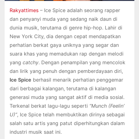
Rakyattimes
– Ice Spice adalah seorang rapper
dan penyanyi muda yang sedang naik daun di
dunia musik, terutama di genre hip-hop. Lahir di
New York City, dia dengan cepat mendapatkan
perhatian berkat gaya uniknya yang segar dan
suara khas yang memadukan rap dengan melodi
yang
catchy
. Dengan penampilan yang mencolok
dan lirik yang penuh dengan pemberdayaan diri,
Ice Spice
berhasil menarik perhatian penggemar
dari berbagai kalangan, terutama di kalangan
generasi muda yang sangat aktif di media sosial.
Terkenal berkat lagu-lagu seperti
“Munch (Feelin’
U)”
, Ice Spice telah membuktikan dirinya sebagai
salah satu artis yang patut diperhitungkan dalam
industri musik saat ini.