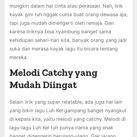
mungkin dalam hal cinta atau perasaan. Nah, lirik
kayak gini tuh nggak cuma buat orang dewasa aja,
tapi juga mudah dimengerti oleh remaja. Dan
karena liriknya bisa nyambung banget sama
kehidupan sehari-hari kita, banyak orang yang jadi
suka dan merasa kayak lagu itu bicara tentang
mereka.
Melodi Catchy yang
Mudah Diingat
Selain lirik yang super relatable, ada juga hal lain
yang bikin lagu Luh Kel gampang banget nyangkut
di kepala kita, yaitu melodi yang catchy. Melodi di
lagu-lagu Luh Kel tuh punya irama yang enak
banget didengerin berulang-ulang. Gak jarang,