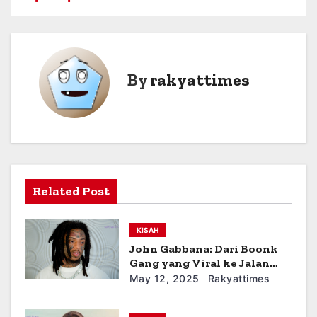
t
n
a
By
rakyattimes
v
i
g
a
Related Post
t
KISAH
i
John Gabbana: Dari Boonk
Gang yang Viral ke Jalan
o
Hidup Baru
May 12, 2025
Rakyattimes
n