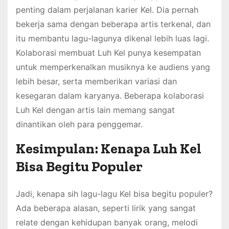
penting dalam perjalanan karier Kel. Dia pernah
bekerja sama dengan beberapa artis terkenal, dan
itu membantu lagu-lagunya dikenal lebih luas lagi.
Kolaborasi membuat Luh Kel punya kesempatan
untuk memperkenalkan musiknya ke audiens yang
lebih besar, serta memberikan variasi dan
kesegaran dalam karyanya. Beberapa kolaborasi
Luh Kel dengan artis lain memang sangat
dinantikan oleh para penggemar.
Kesimpulan: Kenapa Luh Kel
Bisa Begitu Populer
Jadi, kenapa sih lagu-lagu Kel bisa begitu populer?
Ada beberapa alasan, seperti lirik yang sangat
relate dengan kehidupan banyak orang, melodi