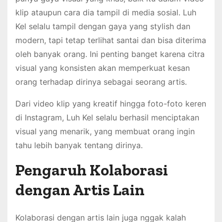
klip ataupun cara dia tampil di media sosial. Luh
Kel selalu tampil dengan gaya yang stylish dan
modern, tapi tetap terlihat santai dan bisa diterima
oleh banyak orang. Ini penting banget karena citra
visual yang konsisten akan memperkuat kesan
orang terhadap dirinya sebagai seorang artis.
Dari video klip yang kreatif hingga foto-foto keren
di Instagram, Luh Kel selalu berhasil menciptakan
visual yang menarik, yang membuat orang ingin
tahu lebih banyak tentang dirinya.
Pengaruh Kolaborasi
dengan Artis Lain
Kolaborasi dengan artis lain juga nggak kalah