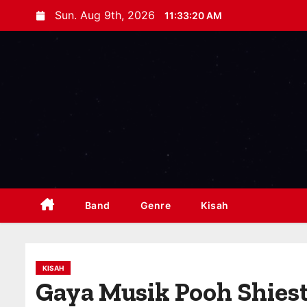
S
Sun. Aug 9th, 2026
11:33:22 AM
k
i
p
t
o
c
o
n
t
e
Band
Genre
Kisah
n
t
KISAH
Gaya Musik Pooh Shies