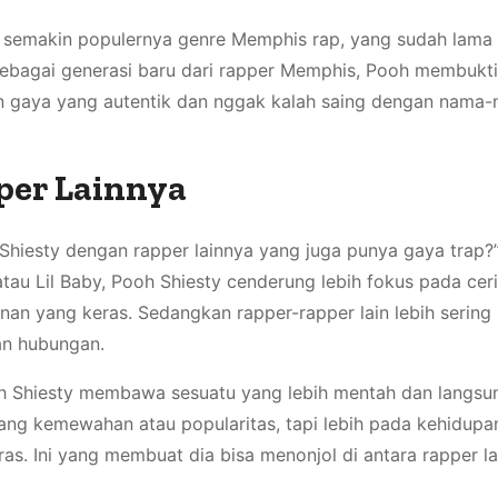
p semakin populernya genre Memphis rap, yang sudah lama 
Sebagai generasi baru dari rapper Memphis, Pooh membukt
an gaya yang autentik dan nggak kalah saing dengan nama
per Lainnya
hiesty dengan rapper lainnya yang juga punya gaya trap?
atau Lil Baby, Pooh Shiesty cenderung lebih fokus pada cer
an yang keras. Sedangkan rapper-rapper lain lebih sering
an hubungan.
 Shiesty membawa sesuatu yang lebih mentah dan langsu
tang kemewahan atau popularitas, tapi lebih pada kehidupa
 keras. Ini yang membuat dia bisa menonjol di antara rapper l