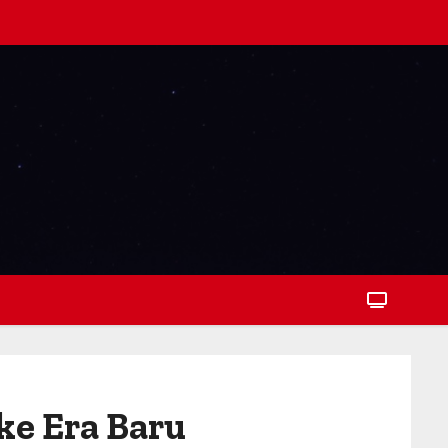
ke Era Baru