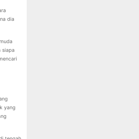
ara
ena dia
r muda
 siapa
mencari
yang
ik yang
ang
di tengah