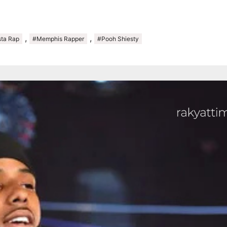
,
,
ta Rap
#Memphis Rapper
#Pooh Shiesty