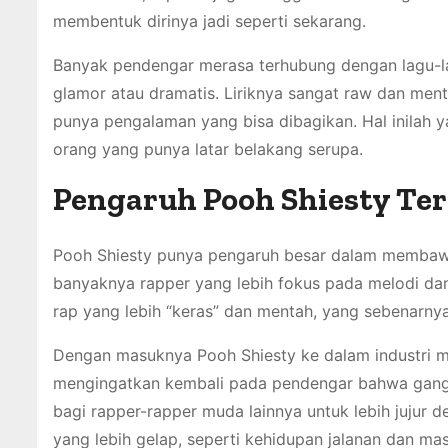
membentuk dirinya jadi seperti sekarang.
Banyak pendengar merasa terhubung dengan lagu-l
glamor atau dramatis. Liriknya sangat raw dan me
punya pengalaman yang bisa dibagikan. Hal inilah
orang yang punya latar belakang serupa.
Pengaruh Pooh Shiesty Te
Pooh Shiesty punya pengaruh besar dalam membawa g
banyaknya rapper yang lebih fokus pada melodi dan
rap yang lebih “keras” dan mentah, yang sebenarnya
Dengan masuknya Pooh Shiesty ke dalam industri mus
mengingatkan kembali pada pendengar bahwa gangsta 
bagi rapper-rapper muda lainnya untuk lebih jujur
yang lebih gelap, seperti kehidupan jalanan dan mas