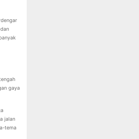
rdengar
 dan
 banyak
 tengah
gan gaya
ga
a jalan
ma-tema